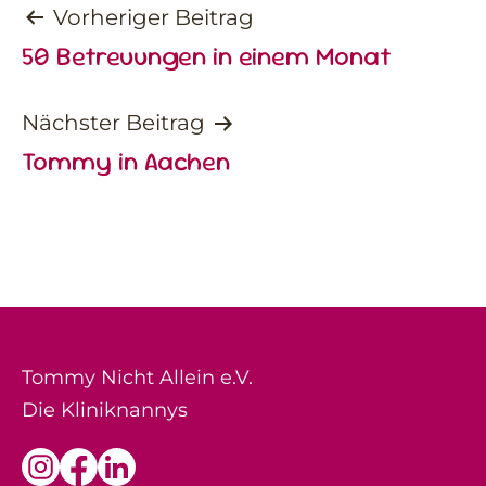
Beitragsnavigation
Vorheriger Beitrag
50 Betreuungen in einem Monat
Nächster Beitrag
Tommy in Aachen
Tommy Nicht Allein e.V.
Die Kliniknannys
Link
Facebook
Link