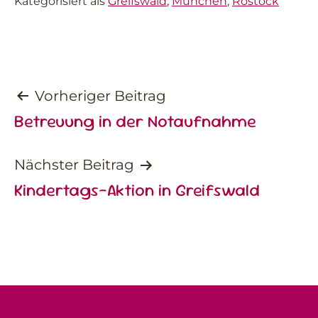
Kategorisiert als
Greifswald
,
München
,
Rostock
Beitragsnavigation
Vorheriger Beitrag
Betreuung in der Notaufnahme
Nächster Beitrag
Kindertags-Aktion in Greifswald